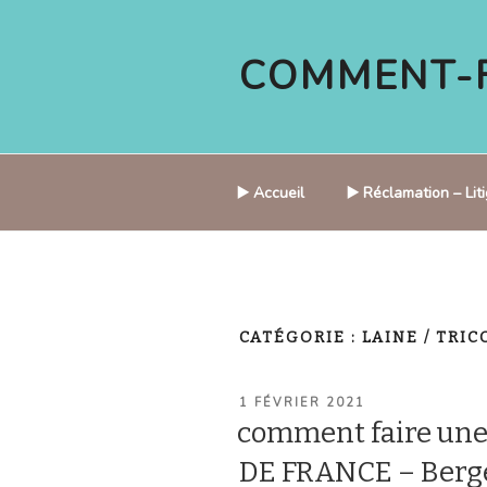
Aller
au
COMMENT-F
contenu
principal
▶️ Accueil
▶️ Réclamation – Li
CATÉGORIE :
LAINE / TRIC
PUBLIÉ
1 FÉVRIER 2021
LE
comment faire un
DE FRANCE – Bergèr