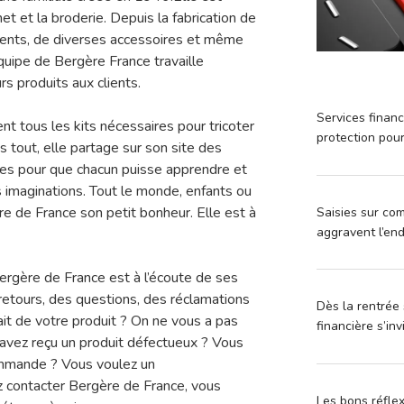
het et la broderie. Depuis la fabrication de
tements, de diverses accessoires et même
équipe de Bergère France travaille
rs produits aux clients.
Services financ
 tous les kits nécessaires pour tricoter
protection pou
as tout, elle partage sur son site des
es pour que chacun puisse apprendre et
s imaginations. Tout le monde, enfants ou
re de France son petit bonheur. Elle est à
Saisies sur com
aggravent l’en
Bergère de France est à l’écoute de ses
retours, des questions, des réclamations
Dès la rentrée 
ait de votre produit ? On ne vous a pas
financière s’in
avez reçu un produit défectueux ? Vous
mmande ? Vous voulez un
 contacter Bergère de France, vous
Les bons réfle