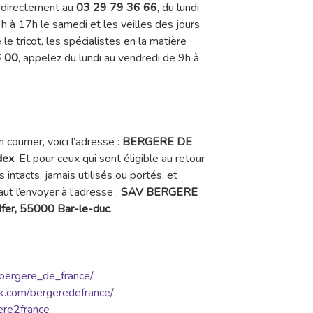
 directement au
03 29 79 36 66
, du lundi
h à 17h le samedi et les veilles des jours
le tricot, les spécialistes en la matière
6 00
, appelez du lundi au vendredi de 9h à
courrier, voici l’adresse :
BERGERE DE
dex
. Et pour ceux qui sont éligible au retour
 intacts, jamais utilisés ou portés, et
faut l’envoyer à l’adresse :
SAV BERGERE
fer, 55000 Bar-le-duc
.
bergere_de_france/
k.com/bergeredefrance/
ere2france