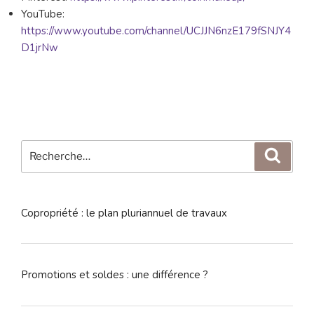
YouTube:
https://www.youtube.com/channel/UCJJN6nzE179fSNJY4
D1jrNw
Recherche
Reche
pour
:
Copropriété : le plan pluriannuel de travaux
Promotions et soldes : une différence ?