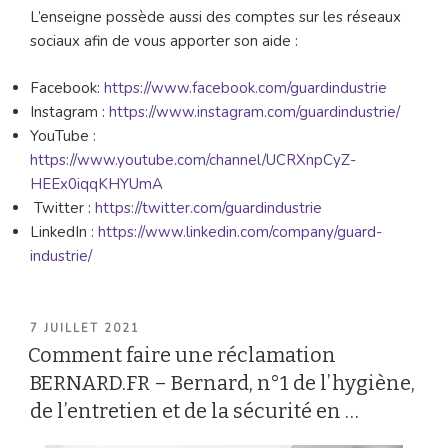
L’enseigne possède aussi des comptes sur les réseaux
sociaux afin de vous apporter son aide :
Facebook:
https://www.facebook.com/guardindustrie
Instagram :
https://www.instagram.com/guardindustrie/
YouTube :
https://www.youtube.com/channel/UCRXnpCyZ-
HEEx0iqqKHYUmA
Twitter :
https://twitter.com/guardindustrie
LinkedIn :
https://www.linkedin.com/company/guard-
industrie/
PUBLIÉ
7 JUILLET 2021
LE
Comment faire une réclamation
BERNARD.FR – Bernard, n°1 de l’hygiène,
de l’entretien et de la sécurité en …