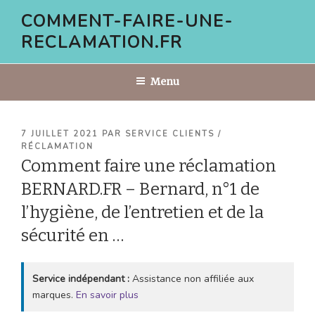
Aller
COMMENT-FAIRE-UNE-
au
RECLAMATION.FR
contenu
principal
Menu
PUBLIÉ
7 JUILLET 2021
PAR
SERVICE CLIENTS /
LE
RÉCLAMATION
Comment faire une réclamation
BERNARD.FR – Bernard, n°1 de
l’hygiène, de l’entretien et de la
sécurité en …
Service indépendant :
Assistance non affiliée aux
marques.
En savoir plus