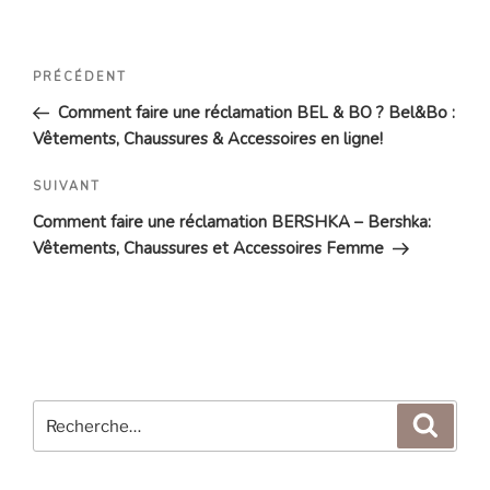
Navigation
Article
PRÉCÉDENT
de
précédent
Comment faire une réclamation BEL & BO ? Bel&Bo :
l’article
Vêtements, Chaussures & Accessoires en ligne!
Article
SUIVANT
suivant
Comment faire une réclamation BERSHKA – Bershka:
Vêtements, Chaussures et Accessoires Femme
Recherche
Reche
pour
: