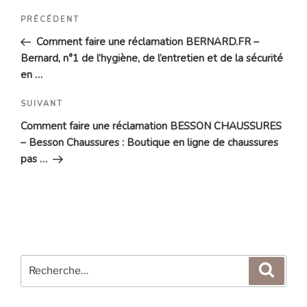
Navigation
Article
PRÉCÉDENT
de
précédent
Comment faire une réclamation BERNARD.FR –
l’article
Bernard, n°1 de l’hygiène, de l’entretien et de la sécurité
en …
Article
SUIVANT
suivant
Comment faire une réclamation BESSON CHAUSSURES
– Besson Chaussures : Boutique en ligne de chaussures
pas …
Recherche
Reche
pour
: