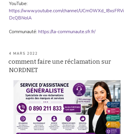
YouTube:
https://www.youtube.com/channel/UCmOWXd_I8xsFRVi
DcQBNolA
Communauté:
https://la-communaute.sfr.fr/
PUBLIÉ
4 MARS 2022
LE
comment faire une réclamation sur
NORDNET