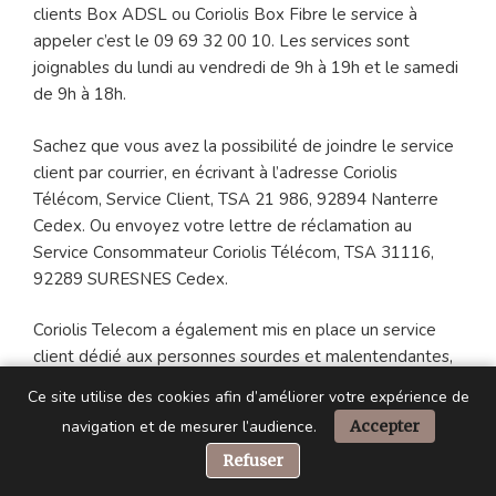
clients Box ADSL ou Coriolis Box Fibre le service à
appeler c’est le 09 69 32 00 10. Les services sont
joignables du lundi au vendredi de 9h à 19h et le samedi
de 9h à 18h.
Sachez que vous avez la possibilité de joindre le service
client par courrier, en écrivant à l’adresse Coriolis
Télécom, Service Client, TSA 21 986, 92894 Nanterre
Cedex. Ou envoyez votre lettre de réclamation au
Service Consommateur Coriolis Télécom, TSA 31116,
92289 SURESNES Cedex.
Coriolis Telecom a également mis en place un service
client dédié aux personnes sourdes et malentendantes,
accessible depuis ce lien :
Ce site utilise des cookies afin d’améliorer votre expérience de
https://coriolis.sourdline.com/webcam/
. Si vous préférez
navigation et de mesurer l’audience.
Accepter
envoyer un e-mail, vous pouvez écrire à l’adresse
📞 Besoin d’aide ?
Refuser
suivante :
coriolis@sourdline.com
.