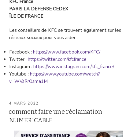
KFC France
PARIS LA DEFENSE CEDEX
ÎLE DE FRANCE
Les conseillers de KFC se trouvent également sur les
réseaux sociaux pour vous aider :
Facebook :
https://www.facebook.com/KFC/
Twitter :
https://twitter.com/kfcfrance
Instagram :
https://www.instagram.com/kfc_france/
Youtube :
https://www.youtube.com/watch?
v=WVsRrOsma1M
PUBLIÉ
4 MARS 2022
LE
comment faire une réclamation
NUMERICABLE