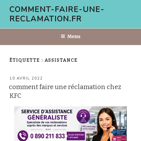
Aller
COMMENT-FAIRE-UNE-
au
RECLAMATION.FR
contenu
principal
Menu
ÉTIQUETTE :
ASSISTANCE
PUBLIÉ
10 AVRIL 2022
LE
comment faire une réclamation chez
KFC