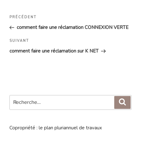
Navigation
Article
PRÉCÉDENT
de
précédent
comment faire une réclamation CONNEXION VERTE
l’article
Article
SUIVANT
suivant
comment faire une réclamation sur K NET
Recherche
Reche
pour
:
Copropriété : le plan pluriannuel de travaux