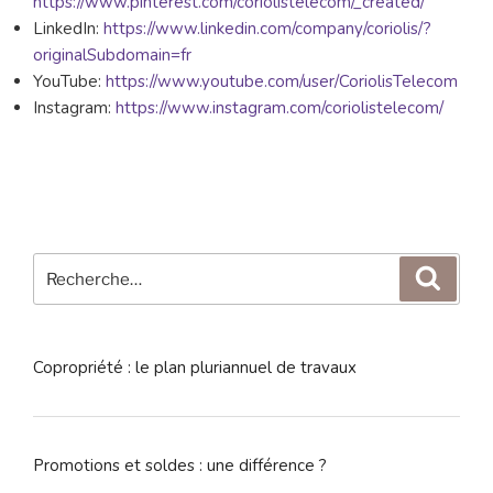
https://www.pinterest.com/coriolistelecom/_created/
LinkedIn:
https://www.linkedin.com/company/coriolis/?
originalSubdomain=fr
YouTube:
https://www.youtube.com/user/CoriolisTelecom
Instagram:
https://www.instagram.com/coriolistelecom/
Recherche
Reche
pour
:
Copropriété : le plan pluriannuel de travaux
Promotions et soldes : une différence ?