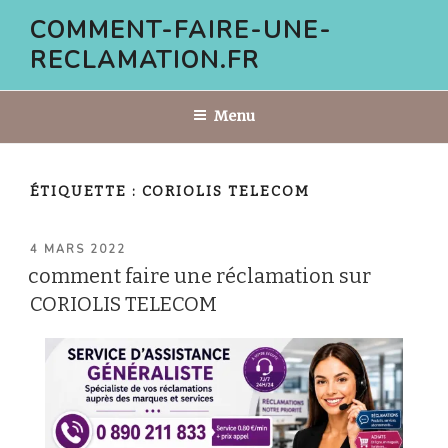
Aller
COMMENT-FAIRE-UNE-
au
RECLAMATION.FR
contenu
principal
Menu
ÉTIQUETTE :
CORIOLIS TELECOM
PUBLIÉ
4 MARS 2022
LE
comment faire une réclamation sur
CORIOLIS TELECOM