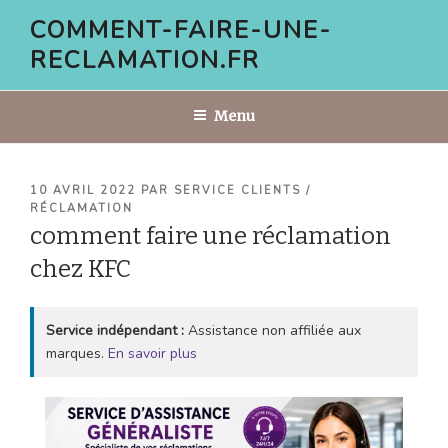
Aller
COMMENT-FAIRE-UNE-
au
RECLAMATION.FR
contenu
principal
Menu
PUBLIÉ
10 AVRIL 2022
PAR
SERVICE CLIENTS /
LE
RÉCLAMATION
comment faire une réclamation
chez KFC
Service indépendant :
Assistance non affiliée aux
marques.
En savoir plus