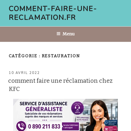
Aller
COMMENT-FAIRE-UNE-
au
RECLAMATION.FR
contenu
principal
Menu
CATÉGORIE :
RESTAURATION
PUBLIÉ
10 AVRIL 2022
LE
comment faire une réclamation chez
KFC