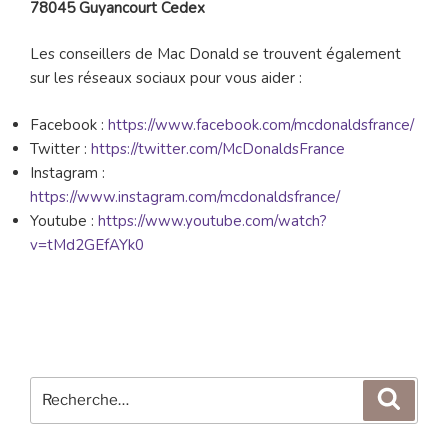
78045 Guyancourt Cedex
Les conseillers de Mac Donald se trouvent également
sur les réseaux sociaux pour vous aider :
Facebook :
https://www.facebook.com/mcdonaldsfrance/
Twitter :
https://twitter.com/McDonaldsFrance
Instagram :
https://www.instagram.com/mcdonaldsfrance/
Youtube :
https://www.youtube.com/watch?
v=tMd2GEfAYk0
Recherche
Reche
pour
: