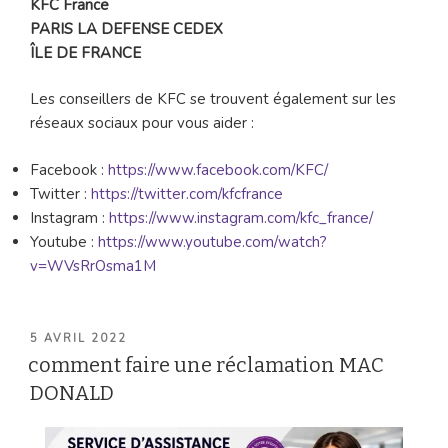
KFC France
PARIS LA DEFENSE CEDEX
ÎLE DE FRANCE
Les conseillers de KFC se trouvent également sur les
réseaux sociaux pour vous aider :
Facebook :
https://www.facebook.com/KFC/
Twitter :
https://twitter.com/kfcfrance
Instagram :
https://www.instagram.com/kfc_france/
Youtube :
https://www.youtube.com/watch?
v=WVsRrOsma1M
PUBLIÉ
5 AVRIL 2022
LE
comment faire une réclamation MAC
DONALD