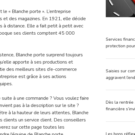
t le « Blanche porte ». L’entreprise
 et des magazines. En 1921, elle décide
 à distance. Elle a fait petit à petit avec
époque ses clients comptent 45 000
Services financ
protection pou
stence, Blanche porte surprend toujours
qu’elle apporte à ses productions et
artie des meilleurs sites d’e-commerce
Saisies sur com
entreprise est grâce à ses actions
aggravent l’en
uipes.
e suite à une commande ? Vous voulez faire
Dès la rentrée 
vient pas à la description sur le site ?
financière s’in
être à la hauteur de leurs attentes, Blanche
 clients un service client. Des conseillers
verez sur cette page toutes les
Les bons réfle
ndre l’équipe de Blanche porte.