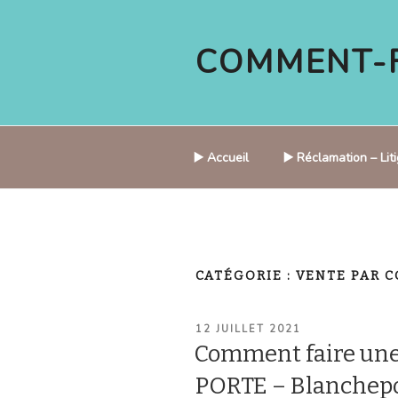
Aller
au
COMMENT-F
contenu
principal
▶️ Accueil
▶️ Réclamation – Li
CATÉGORIE :
VENTE PAR 
PUBLIÉ
12 JUILLET 2021
LE
Comment faire un
PORTE – Blanchepor