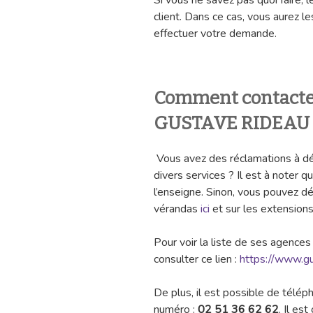
Si vous ne savez pas quoi faire, 
client. Dans ce cas, vous aurez le
effectuer votre demande.
Comment contacter 
GUSTAVE RIDEAU 
Vous avez des réclamations à dé
divers services ? Il est à noter q
l’enseigne. Sinon, vous pouvez dé
vérandas
ici
et sur les extension
Pour voir la liste de ses agence
consulter ce lien :
https://www.g
De plus, il est possible de télé
numéro :
02 51 36 62 62
. Il es