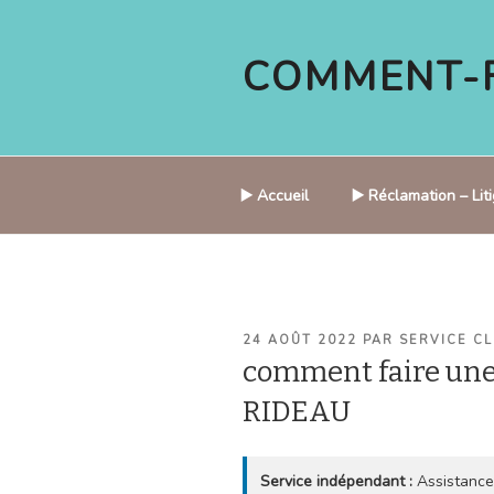
Aller
au
COMMENT-F
contenu
principal
▶️ Accueil
▶️ Réclamation – Li
PUBLIÉ
24 AOÛT 2022
PAR
SERVICE CL
LE
comment faire un
RIDEAU
Service indépendant :
Assistance