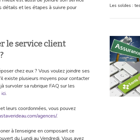
le mieux est aussi de joindre son service
Les soldes : t
s détails et les étapes à suivre pour
le service client
?
poser chez eux ? Vous voulez joindre ses
u’il existe plusieurs moyens pour contacter
jà survoler sa rubrique FAQ sur les
s
ici
.
s et leurs coordonnées, vous pouvez
ustaverideau.com/agences/
.
phoner à l’enseigne en composant ce
t ouvert du Lundi au Vendredi. Vous avez