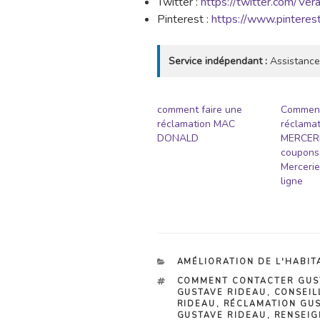
Twitter :
https://twitter.com/Ve
Pinterest :
https://www.pinteres
Service indépendant :
Assistance
comment faire une
Comment
réclamation MAC
réclama
DONALD
MERCERIE
coupons 
Mercerie
ligne
CATÉGORIES
AMÉLIORATION DE L'HABIT
ÉTIQUETTES
COMMENT CONTACTER GUS
GUSTAVE RIDEAU
,
CONSEIL
RIDEAU
,
RÉCLAMATION GUS
GUSTAVE RIDEAU
,
RENSEIG