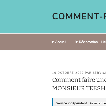
Aller
au
COMMENT-F
contenu
principal
▶️ Accueil
▶️ Réclamation – Li
PUBLIÉ
16 OCTOBRE 2022
PAR
SERVIC
LE
Comment faire une
MONSIEUR TEESH
Service indépendant :
Assistance