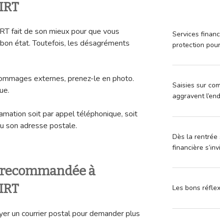
IRT
 fait de son mieux pour que vous
Services financ
n bon état. Toutefois, les désagréments
protection pou
 dommages externes, prenez-le en photo.
Saisies sur com
ue.
aggravent l’en
amation soit par appel téléphonique, soit
ou son adresse postale.
Dès la rentrée 
financière s’in
e recommandée à
IRT
Les bons réfle
yer un courrier postal pour demander plus