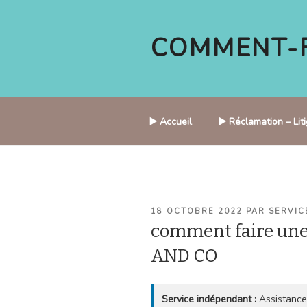
Aller
au
COMMENT-F
contenu
principal
▶️ Accueil
▶️ Réclamation – Li
PUBLIÉ
18 OCTOBRE 2022
PAR
SERVIC
LE
comment faire un
AND CO
Service indépendant :
Assistance