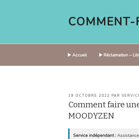
Aller
au
COMMENT-F
contenu
principal
▶️ Accueil
▶️ Réclamation – Li
PUBLIÉ
19 OCTOBRE 2022
PAR
SERVIC
LE
Comment faire une
MOODYZEN
Service indépendant :
Assistance