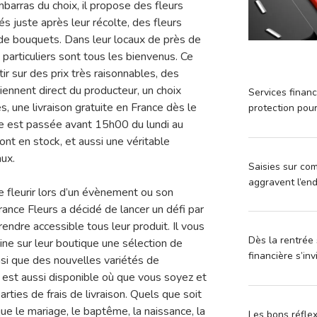
mbarras du choix, il propose des fleurs
s juste après leur récolte, des fleurs
 de bouquets. Dans leur locaux de près de
particuliers sont tous les bienvenus. Ce
r sur des prix très raisonnables, des
oviennent direct du producteur, un choix
Services financ
s, une livraison gratuite en France dès le
protection pou
e est passée avant 15h00 du lundi au
ont en stock, et aussi une véritable
aux.
Saisies sur com
aggravent l’en
 de fleurir lors d’un évènement ou son
France Fleurs a décidé de lancer un défi par
 rendre accessible tous leur produit. Il vous
Dès la rentrée 
e sur leur boutique une sélection de
financière s’in
nsi que des nouvelles variétés de
on est aussi disponible où que vous soyez et
rties de frais de livraison. Quels que soit
e le mariage, le baptême, la naissance, la
Les bons réfle