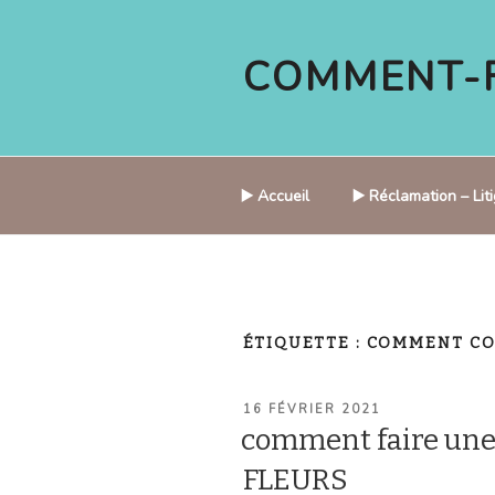
Aller
au
COMMENT-F
contenu
principal
▶️ Accueil
▶️ Réclamation – Li
ÉTIQUETTE :
COMMENT CO
PUBLIÉ
16 FÉVRIER 2021
LE
comment faire un
FLEURS