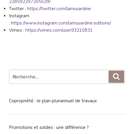
228592297205539/
Twitter :
https://twitter.com/lamusardine
Instagram
:
https://www.instagram.com/lamusardine.editions/
Vimeo :
https://vimeo.com/user93210831
Recherche
Reche
pour
:
Copropriété : le plan pluriannuel de travaux
Promotions et soldes : une différence ?