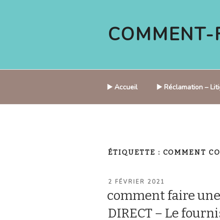
Aller
au
COMMENT-F
contenu
principal
▶️ Accueil
▶️ Réclamation – Li
ÉTIQUETTE :
COMMENT CO
PUBLIÉ
2 FÉVRIER 2021
LE
comment faire une
DIRECT – Le fournis