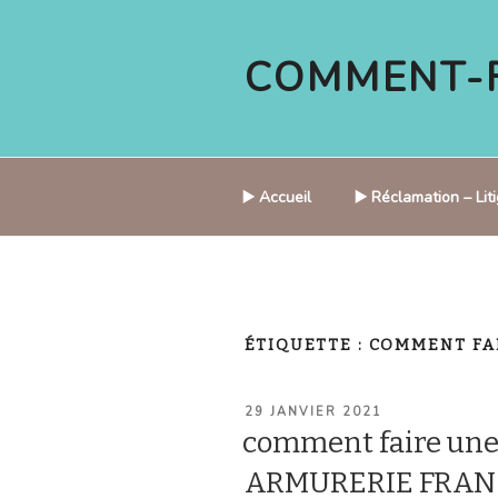
Aller
au
COMMENT-F
contenu
principal
▶️ Accueil
▶️ Réclamation – Li
ÉTIQUETTE :
COMMENT FA
PUBLIÉ
29 JANVIER 2021
LE
comment faire une
ARMURERIE FRANC