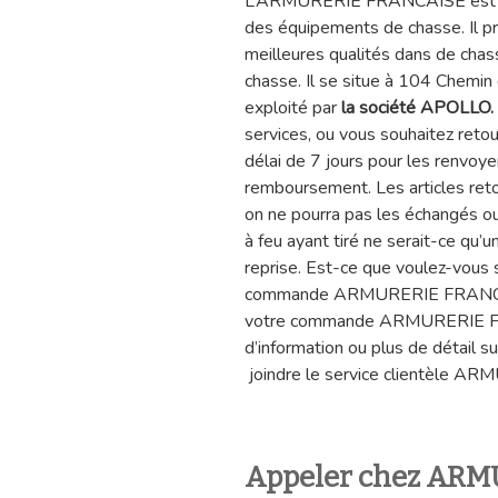
L’ARMURERIE FRANCAISE est un 
des équipements de chasse. Il pr
meilleures qualités dans de chasse, 
chasse. Il se situe à 104 Chemi
exploité par
la société APOLLO.
services, ou vous souhaitez ret
délai de 7 jours pour les renvoy
remboursement. Les articles reto
on ne pourra pas les échangés o
à feu ayant tiré ne serait-ce qu’
reprise. Est-ce que voulez-vous 
commande ARMURERIE FRANCAIS
votre commande ARMURERIE FRA
d’information ou plus de détail s
joindre le service clientèle 
Appeler chez AR