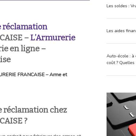
Les soldes : Vr
 réclamation
Les aides finan
CAISE –
L’Armurerie
ie en ligne –
Auto-école : à 
ise
coût ? Quelles 
RMURERIE FRANCAISE – Arme et
 réclamation chez
AISE ?