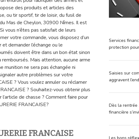
endroit pour fabriquer des armes et
opose des produits et articles des
ou tir sportif, tir de loisir, du fusil de
n du Mas de Cheylon, 30900 Nîmes. Il est
Si vous n’êtes pas satisfait de leurs
ourner votre commande, vous disposez d’un
Services financ
er et demander l’échange ou le
protection pou
urnés doivent être dans un bon état sinon
u remboursés. Mais attention, aucune arme
une munition ne sera pas échangée ni
Saisies sur com
signaler autre problèmes sur votre
aggravent l’en
E ? Vous voulez annuler ou réclamer
NCAISE ? Souhaitez-vous obtenir plus
ur l’article de chasse ? Comment faire pour
ARMURERIE FRANCAISE?
Dès la rentrée 
financière s’in
MURERIE FRANCAISE
Les bons réfle