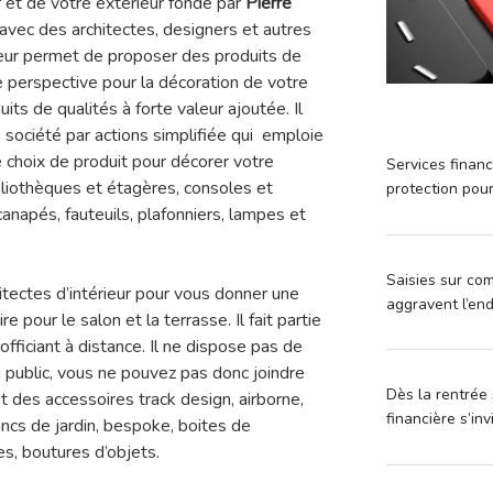
 et de votre extérieur fondé par
Pierre
avec des architectes, designers et autres
leur permet de proposer des produits de
e perspective pour la décoration de votre
its de qualités à forte valeur ajoutée. Il
e société par actions simplifiée qui emploie
ge choix de produit pour décorer votre
Services financ
liothèques et étagères, consoles et
protection pou
anapés, fauteuils, plafonniers, lampes et
Saisies sur com
chitectes d’intérieur pour vous donner une
aggravent l’en
e pour le salon et la terrasse. Il fait partie
officiant à distance. Il ne dispose pas de
public, vous ne pouvez pas donc joindre
Dès la rentrée 
 des accessoires track design, airborne,
financière s’in
ncs de jardin, bespoke, boites de
s, boutures d’objets.