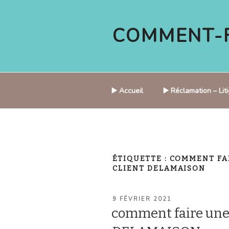
Aller
au
COMMENT-F
contenu
principal
▶️ Accueil
▶️ Réclamation – Li
ÉTIQUETTE :
COMMENT FA
CLIENT DELAMAISON
PUBLIÉ
9 FÉVRIER 2021
LE
comment faire une