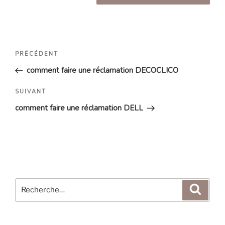
Navigation
Article
PRÉCÉDENT
de
précédent
comment faire une réclamation DECOCLICO
l’article
Article
SUIVANT
suivant
comment faire une réclamation DELL
Recherche
Reche
pour
: