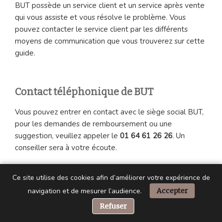
BUT possède un service client et un service après vente
qui vous assiste et vous résolve le problème. Vous
pouvez contacter le service client par les différents
moyens de communication que vous trouverez sur cette
guide.
Contact téléphonique de BUT
Vous pouvez entrer en contact avec le siège social BUT,
pour les demandes de remboursement ou une
suggestion, veuillez appeler le
01 64 61 26 26
. Un
conseiller sera à votre écoute.
Mais également autres numéros sont disponibles pour
Ce site utilise des cookies afin d’améliorer votre expérience de
joindre le service client en appelant au
08 92 01 12 11
.
navigation et de mesurer l’audience.
Accepter
📞 Besoin d’aide ?
Pour le service après vente, contactez BUT au
09 69 39
Refuser
04 30.
Ces lignes sont ouvertes du lundi au vendredi, de