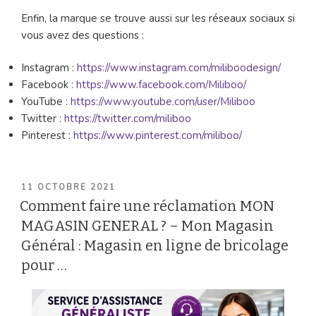
Enfin, la marque se trouve aussi sur les réseaux sociaux si
vous avez des questions :
Instagram :
https://www.instagram.com/miliboodesign/
Facebook :
https://www.facebook.com/Miliboo/
YouTube :
https://www.youtube.com/user/Miliboo
Twitter :
https://twitter.com/miliboo
Pinterest :
https://www.pinterest.com/miliboo/
PUBLIÉ
11 OCTOBRE 2021
LE
Comment faire une réclamation MON
MAGASIN GENERAL ? – Mon Magasin
Général : Magasin en ligne de bricolage
pour …