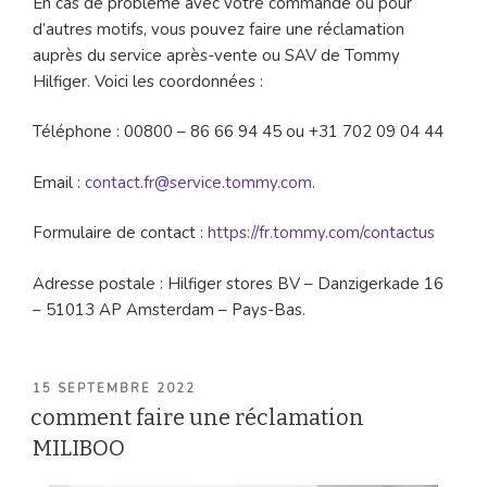
En cas de problème avec votre commande ou pour
d’autres motifs, vous pouvez faire une réclamation
auprès du service après-vente ou SAV de Tommy
Hilfiger. Voici les coordonnées :
Téléphone : 00800 – 86 66 94 45 ou +31 702 09 04 44
Email :
contact.fr@service.tommy.com
.
Formulaire de contact :
https://fr.tommy.com/contactus
Adresse postale : Hilfiger stores BV – Danzigerkade 16
– 51013 AP Amsterdam – Pays-Bas.
PUBLIÉ
15 SEPTEMBRE 2022
LE
comment faire une réclamation
MILIBOO