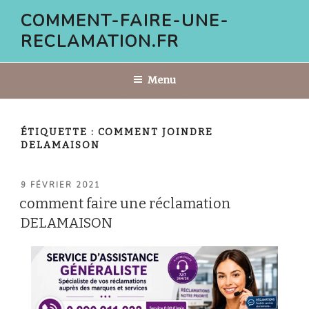
Aller
COMMENT-FAIRE-UNE-
au
RECLAMATION.FR
contenu
principal
Menu
ÉTIQUETTE :
COMMENT JOINDRE
DELAMAISON
PUBLIÉ
9 FÉVRIER 2021
LE
comment faire une réclamation
DELAMAISON