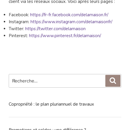
client via les réseaux sociaux. Voici après leurs pages :
Facebook:
https://fr-fr.facebook.com/delamaison.fr/
Instagram:
https://www.instagram.com/delamaisonfr/
Twitter:
https://twitter.com/delamaison
Pinterest:
https://www.pinterest.fr/delamaison/
Recherche
Reche
pour
:
Copropriété : le plan pluriannuel de travaux