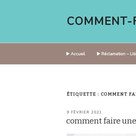
Aller
au
COMMENT-F
contenu
principal
▶️ Accueil
▶️ Réclamation – Li
ÉTIQUETTE :
COMMENT FA
PUBLIÉ
9 FÉVRIER 2021
LE
comment faire un