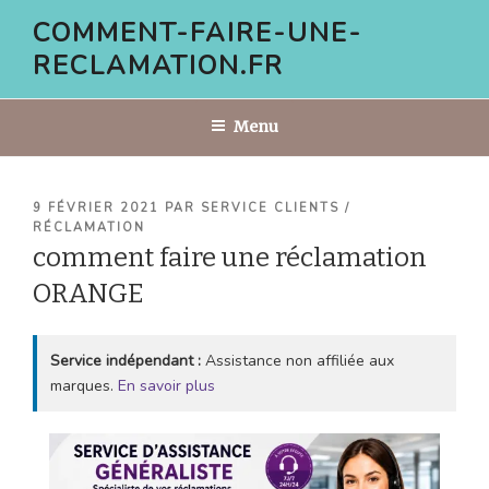
Aller
COMMENT-FAIRE-UNE-
au
RECLAMATION.FR
contenu
principal
Menu
PUBLIÉ
9 FÉVRIER 2021
PAR
SERVICE CLIENTS /
LE
RÉCLAMATION
comment faire une réclamation
ORANGE
Service indépendant :
Assistance non affiliée aux
marques.
En savoir plus