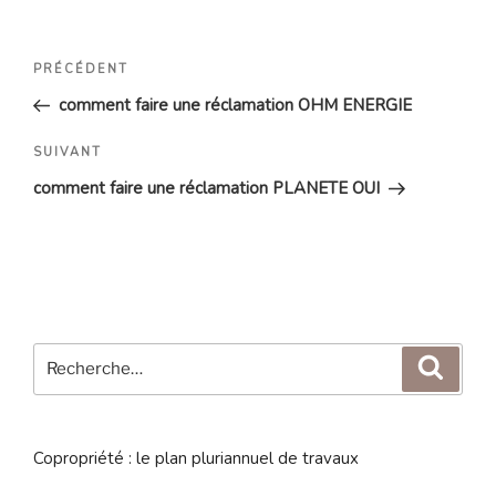
Navigation
Article
PRÉCÉDENT
de
précédent
comment faire une réclamation OHM ENERGIE
l’article
Article
SUIVANT
suivant
comment faire une réclamation PLANETE OUI
Recherche
Reche
pour
:
Copropriété : le plan pluriannuel de travaux