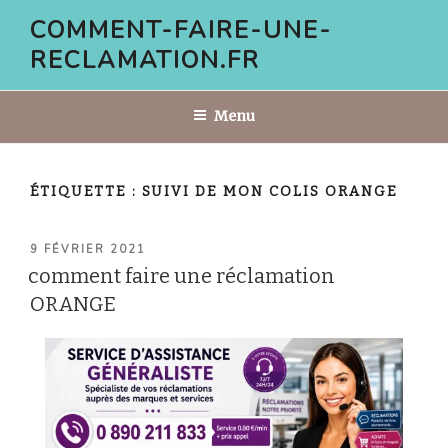
Aller
COMMENT-FAIRE-UNE-
au
RECLAMATION.FR
contenu
principal
Menu
ÉTIQUETTE :
SUIVI DE MON COLIS ORANGE
PUBLIÉ
9 FÉVRIER 2021
LE
comment faire une réclamation
ORANGE