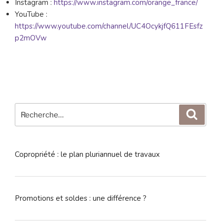
Instagram :
https://www.instagram.com/orange_france/
YouTube :
https://www.youtube.com/channel/UC4OcykjfQ611FEsfz
p2mOVw
Recherche
Reche
pour
:
Copropriété : le plan pluriannuel de travaux
Promotions et soldes : une différence ?