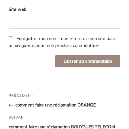
Site web
Enregistrer mon nom, mon e-mail et mon site dans
le navigateur pour mon prochain commentaire.
Navigation
Article
PRÉCÉDENT
de
précédent
comment faire une réclamation ORANGE
l’article
Article
SUIVANT
suivant
comment faire une réclamation BOUYGUES TELECOM