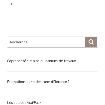
Recherche
Reche
pour
:
Copropriété : le plan pluriannuel de travaux
Promotions et soldes : une différence ?
Les soldes : Vrai/Faux