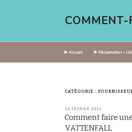
Aller
au
COMMENT-F
contenu
principal
▶️ Accueil
▶️ Réclamation – Li
CATÉGORIE :
FOURNISSEUR
PUBLIÉ
23 FÉVRIER 2021
LE
Comment faire une
VATTENFALL