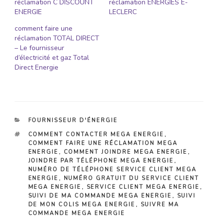
réclamation C DISCOUNT
réclamation ENERGIES E-
ENERGIE
LECLERC
comment faire une
réclamation TOTAL DIRECT
– Le fournisseur
d’électricité et gaz Total
Direct Energie
CATÉGORIES
FOURNISSEUR D'ÉNERGIE
ÉTIQUETTES
COMMENT CONTACTER MEGA ENERGIE
,
COMMENT FAIRE UNE RÉCLAMATION MEGA
ENERGIE
,
COMMENT JOINDRE MEGA ENERGIE
,
JOINDRE PAR TÉLÉPHONE MEGA ENERGIE
,
NUMÉRO DE TÉLÉPHONE SERVICE CLIENT MEGA
ENERGIE
,
NUMÉRO GRATUIT DU SERVICE CLIENT
MEGA ENERGIE
,
SERVICE CLIENT MEGA ENERGIE
,
SUIVI DE MA COMMANDE MEGA ENERGIE
,
SUIVI
DE MON COLIS MEGA ENERGIE
,
SUIVRE MA
COMMANDE MEGA ENERGIE