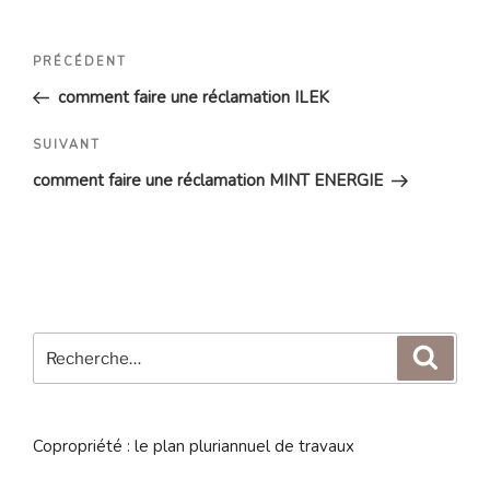
Navigation
Article
PRÉCÉDENT
de
précédent
comment faire une réclamation ILEK
l’article
Article
SUIVANT
suivant
comment faire une réclamation MINT ENERGIE
Recherche
Reche
pour
:
Copropriété : le plan pluriannuel de travaux