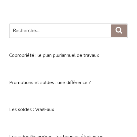
Recherche
Reche
pour
:
Copropriété : le plan pluriannuel de travaux
Promotions et soldes : une différence ?
Les soldes : Vrai/Faux
Les aides financières : les bourses étudiantes