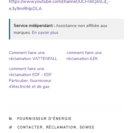
https://www.youtube.com/channel/UCFnBQsnLd_-
e3y9mRhIpDLA
Service indépendant :
Assistance non affiliée aux
marques.
En savoir plus
Comment faire une
comment faire une
réclamation VATTENFALL
réclamation ILEK
comment faire une
réclamation EDF – EDF
Particulier, fournisseur
d’électricité et de gaz
CATÉGORIES
FOURNISSEUR D'ÉNERGIE
ÉTIQUETTES
CONTACTER
,
RÉCLAMATION
,
SOWEE