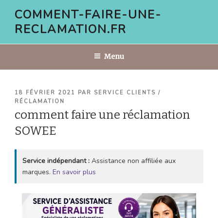
Aller
COMMENT-FAIRE-UNE-
au
RECLAMATION.FR
contenu
principal
Menu
PUBLIÉ
18 FÉVRIER 2021
PAR
SERVICE CLIENTS /
LE
RÉCLAMATION
comment faire une réclamation
SOWEE
Service indépendant :
Assistance non affiliée aux
marques.
En savoir plus