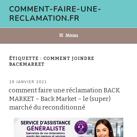
Aller
COMMENT-FAIRE-UNE-
au
RECLAMATION.FR
contenu
principal
Menu
ÉTIQUETTE :
COMMENT JOINDRE
BACKMARKET
PUBLIÉ
29 JANVIER 2021
LE
comment faire une réclamation BACK
MARKET – Back Market – le (super)
marché du reconditionné