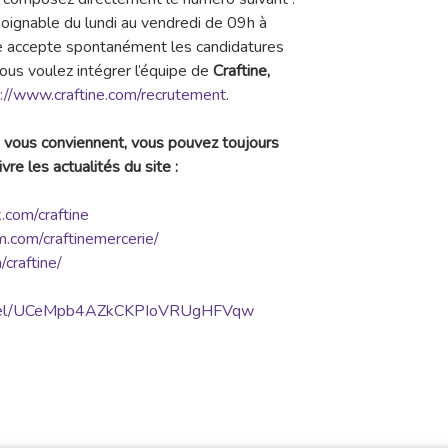
oignable du lundi au vendredi de 09h à
e accepte spontanément les candidatures
ous voulez intégrer l’équipe de
Craftine,
://www.craftine.com/recrutement
.
vous conviennent, vous pouvez toujours
ivre les actualités du site :
.com/craftine
.com/craftinemercerie/
/craftine/
annel/UCeMpb4AZkCKPIoVRUgHFVqw