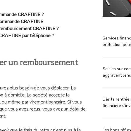
commande
CRAFTINE ?
e commande
CRAFTINE
 remboursement
CRAFTINE ?
CRAFTINE par téléphone ?
Services financ
protection pou
r un remboursement
Saisies sur com
aggravent l’en
aurez plus besoin de vous déplacer. La
n à domicile. La société accepte le
Dès la rentrée 
 ou même par virement bancaire. Si vous
financière s’in
s que vous avez reçus, vous avez un délai de
ent.
ir que le frais du retour n’est plus à la
Les bons réfle