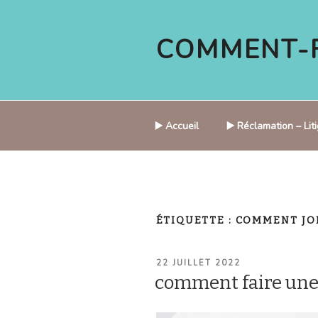
Aller
au
COMMENT-F
contenu
principal
▶️ Accueil
▶️ Réclamation – Li
ÉTIQUETTE :
COMMENT JO
PUBLIÉ
22 JUILLET 2022
LE
comment faire un