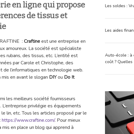
ie en ligne qui propose
Les soldes : Vr
érences de tissus et
ie
Les aides finan
 CRAFTINE :
Craftine
est une entreprise en
eux amoureux. La société est spécialiste
Auto-école : à 
s rubans, des tissus, etc. L’entité est
coût ? Quelles 
années par Carole et Christophe, des
t de l’informatiques en technologie web.
 a mis en avant le slogan
DIY
ou
Do It
rmi les meilleurs société fournisseurs
. L’entreprise privilégie es équipements
 le lin, etc. Tous les articles proposé par le
:
https://www.craftine.com/
. Pour mieux
é a mis en place un blog qui apprend à