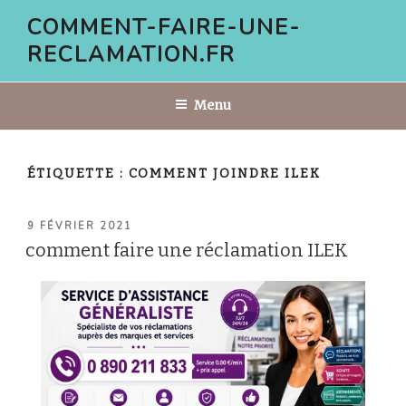
Aller
COMMENT-FAIRE-UNE-
au
RECLAMATION.FR
contenu
principal
Menu
ÉTIQUETTE :
COMMENT JOINDRE ILEK
PUBLIÉ
9 FÉVRIER 2021
LE
comment faire une réclamation ILEK