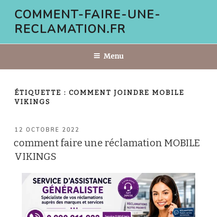
Aller
COMMENT-FAIRE-UNE-
au
RECLAMATION.FR
contenu
principal
Menu
ÉTIQUETTE :
COMMENT JOINDRE MOBILE
VIKINGS
PUBLIÉ
12 OCTOBRE 2022
LE
comment faire une réclamation MOBILE
VIKINGS