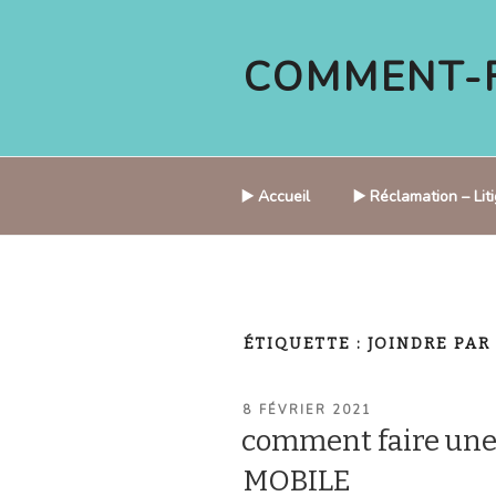
Aller
au
COMMENT-F
contenu
principal
▶️ Accueil
▶️ Réclamation – Li
ÉTIQUETTE :
JOINDRE PAR
PUBLIÉ
8 FÉVRIER 2021
LE
comment faire un
MOBILE