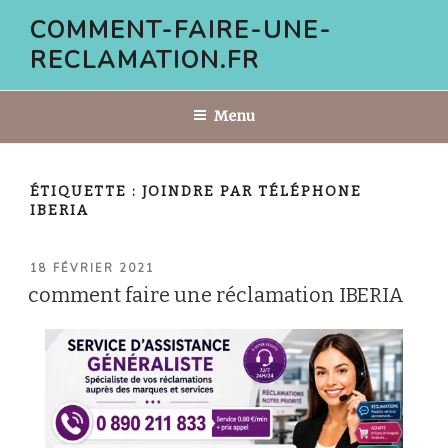
Aller
COMMENT-FAIRE-UNE-
au
RECLAMATION.FR
contenu
principal
Menu
ÉTIQUETTE :
JOINDRE PAR TÉLÉPHONE
IBERIA
PUBLIÉ
18 FÉVRIER 2021
LE
comment faire une réclamation IBERIA