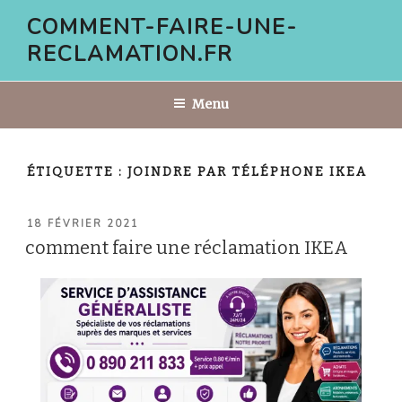
Aller
COMMENT-FAIRE-UNE-
au
RECLAMATION.FR
contenu
principal
Menu
ÉTIQUETTE :
JOINDRE PAR TÉLÉPHONE IKEA
PUBLIÉ
18 FÉVRIER 2021
LE
comment faire une réclamation IKEA