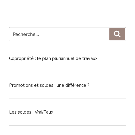
Recherche
Reche
pour
:
Copropriété : le plan pluriannuel de travaux
Promotions et soldes : une différence ?
Les soldes : Vrai/Faux