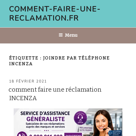
Aller
COMMENT-FAIRE-UNE-
au
RECLAMATION.FR
contenu
principal
Menu
ÉTIQUETTE :
JOINDRE PAR TÉLÉPHONE
INCENZA
PUBLIÉ
18 FÉVRIER 2021
LE
comment faire une réclamation
INCENZA