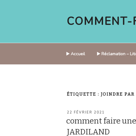
Aller
au
COMMENT-F
contenu
principal
▶️ Accueil
▶️ Réclamation – Li
ÉTIQUETTE :
JOINDRE PAR
PUBLIÉ
22 FÉVRIER 2021
LE
comment faire une
JARDILAND