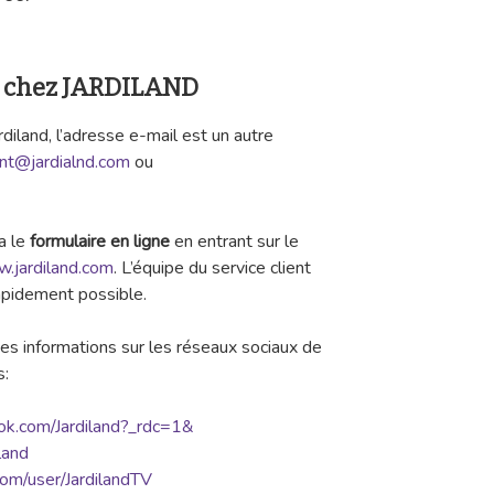
e chez JARDILAND
rdiland, l’adresse e-mail est un autre
ent@jardialnd.com
ou
a le
formulaire en ligne
en entrant sur le
w.jardiland.com
. L’équipe du service client
rapidement possible.
s informations sur les réseaux sociaux de
s:
ook.com/Jardiland?_rdc=1&
land
om/user/JardilandTV