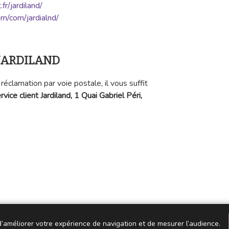
fr/jardiland/
m/com/jardialnd/
z JARDILAND
réclamation par voie postale, il vous suffit
rvice client Jardiland, 1 Quai Gabriel Péri,
 d’améliorer votre expérience de navigation et de mesurer l’audience.