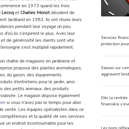
té commence en 1973 quand les trois
d Lecoq
et
Charles Monot
décident de
ient Jardiland en 1982. Ils ont réunis leurs
tendances pendant leur voyage un peu
d’où ils s’inspirent le plus. Avec leur
Services financ
et de générosité les clients sont vite
protection pou
l’enseigne s’est multiplié rapidement.
sin chaîne de magasins en jardinerie et
reprise propose des plantes aromatiques,
Saisies sur com
aggravent l’en
ines, du gazon, des équipements
uits d’entretiens pour le jardin, ainsi
ois des petits animaux, des produits
spécialisée. Le magasin dispose également
Dès la rentrée 
com
si vous n’avez pas le temps pour aller
financière s’in
 de vente. Les équipes spécialistes dans ce
compétences et la qualité de ses services.
e un endroit incontournable pour les
Les bons réfle