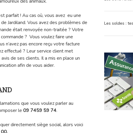
 amoureux des animaux.
st parfait ! Au cas où, vous avez eu une
ce de Jardiland. Vous avez des problèmes de
Les soldes : t
mande était renvoyée non-traitée ? Votre
re commande ? Vous voulez faire une
us n’avez pas encore reçu votre facture
ez effectué ? Leur service client met
avis de ses clients. Il a mis en place un
cation afin de vous aider.
LAND
clamations que vous voulez parler au
 composer le
09 7459 59 74
.
er directement siège social, alors voici
 00.