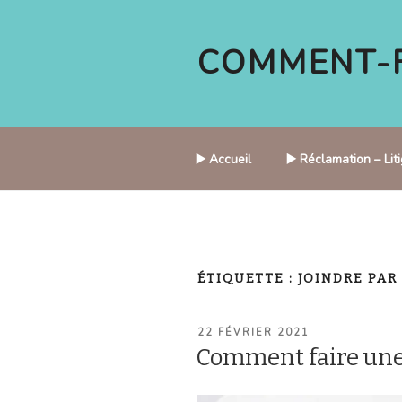
Aller
au
COMMENT-F
contenu
principal
▶️ Accueil
▶️ Réclamation – Li
ÉTIQUETTE :
JOINDRE PAR
PUBLIÉ
22 FÉVRIER 2021
LE
Comment faire une