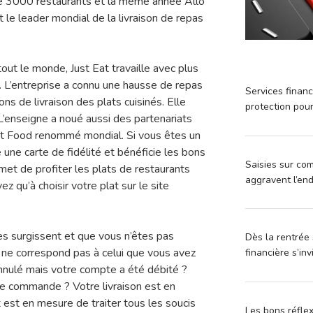
de 3000 restaurants et la même année Allo
 le leader mondial de la livraison de repas
tout le monde, Just Eat travaille avec plus
 L’entreprise a connu une hausse de repas
Services financ
ons de livraison des plats cuisinés. Elle
protection pou
L’enseigne a noué aussi des partenariats
st Food renommé mondial. Si vous êtes un
e une carte de fidélité et bénéficie les bons
Saisies sur com
rmet de profiter les plats de restaurants
aggravent l’en
z qu’à choisir votre plat sur le site
s surgissent et que vous n’êtes pas
Dès la rentrée 
s ne correspond pas à celui que vous avez
financière s’in
nulé mais votre compte a été débité ?
re commande ? Votre livraison est en
t est en mesure de traiter tous les soucis
Les bons réfle