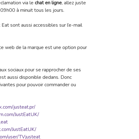
éclamation via le
chat en ligne
, allez juste
09h00 à minuit tous les jours.
 Eat sont aussi accessibles sur l’e-mail
ite web de la marque est une option pour
eaux sociaux pour se rapprocher de ses
t est aussi disponible dedans. Donc
uivantes pour pouvoir commander ou
.com/justeat.pr/
am.com/JustEatUK/
_eat
t.com/JustEatUK/
com/user/TVjusteat