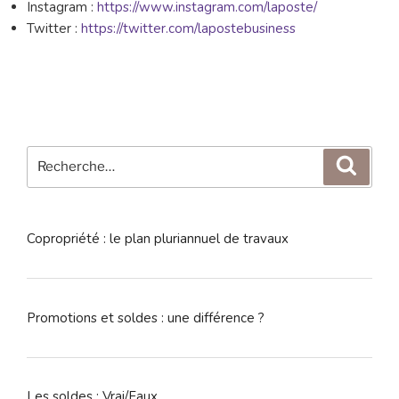
Instagram :
https://www.instagram.com/laposte/
Twitter :
https://twitter.com/lapostebusiness
Recherche
Reche
pour
:
Copropriété : le plan pluriannuel de travaux
Promotions et soldes : une différence ?
Les soldes : Vrai/Faux