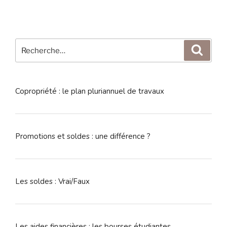
Recherche
Reche
pour
:
Copropriété : le plan pluriannuel de travaux
Promotions et soldes : une différence ?
Les soldes : Vrai/Faux
Les aides financières : les bourses étudiantes