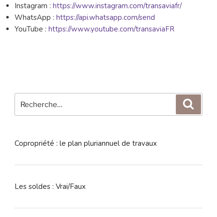
Instagram :
https://www.instagram.com/transaviafr/
WhatsApp :
https://api.whatsapp.com/send
YouTube :
https://www.youtube.com/transaviaFR
Recherche
Reche
pour
:
Copropriété : le plan pluriannuel de travaux
Les soldes : Vrai/Faux