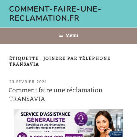
Aller
COMMENT-FAIRE-UNE-
au
RECLAMATION.FR
contenu
principal
Menu
ÉTIQUETTE :
JOINDRE PAR TÉLÉPHONE
TRANSAVIA
PUBLIÉ
23 FÉVRIER 2021
LE
Comment faire une réclamation
TRANSAVIA