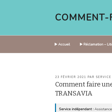
Aller
au
COMMENT-F
contenu
principal
▶️ Accueil
▶️ Réclamation – Li
PUBLIÉ
23 FÉVRIER 2021
PAR
SERVICE
LE
Comment faire une
TRANSAVIA
Service indépendant :
Assistance