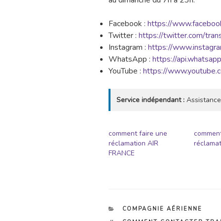
au dimanche du 7h à 23h.
Facebook :
https://www.facebook
Twitter :
https://twitter.com/tra
Instagram :
https://www.instagra
WhatsApp :
https://api.whatsap
YouTube :
https://www.youtube.
Service indépendant :
Assistance
comment faire une
comment
réclamation AIR
réclamat
FRANCE
CATÉGORIES
COMPAGNIE AÉRIENNE