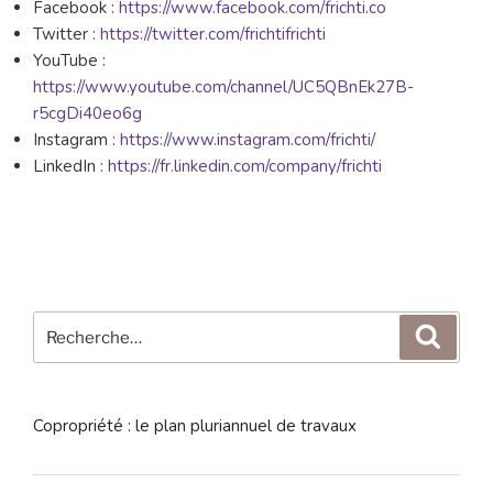
Facebook :
https://www.facebook.com/frichti.co
Twitter :
https://twitter.com/frichtifrichti
YouTube :
https://www.youtube.com/channel/UC5QBnEk27B-
r5cgDi40eo6g
Instagram :
https://www.instagram.com/frichti/
LinkedIn :
https://fr.linkedin.com/company/frichti
Recherche
Reche
pour
:
Copropriété : le plan pluriannuel de travaux