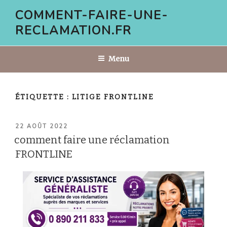
Aller
COMMENT-FAIRE-UNE-
au
RECLAMATION.FR
contenu
principal
Menu
ÉTIQUETTE :
LITIGE FRONTLINE
PUBLIÉ
22 AOÛT 2022
LE
comment faire une réclamation
FRONTLINE