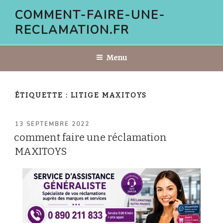
Aller
COMMENT-FAIRE-UNE-
au
RECLAMATION.FR
contenu
principal
Menu
ÉTIQUETTE :
LITIGE MAXITOYS
PUBLIÉ
13 SEPTEMBRE 2022
LE
comment faire une réclamation
MAXITOYS