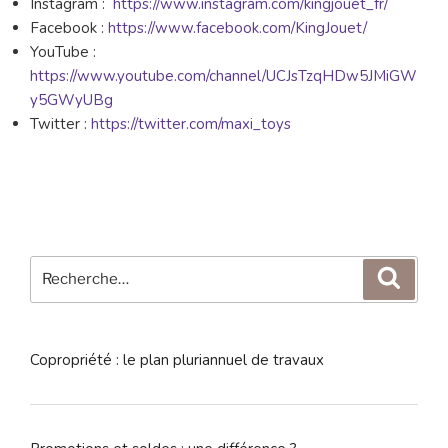
Instagram :
https://www.instagram.com/kingjouet_fr/
Facebook :
https://www.facebook.com/KingJouet/
YouTube :
https://www.youtube.com/channel/UCJsTzqHDw5JMiGW
y5GWyUBg
Twitter :
https://twitter.com/maxi_toys
Recherche
Reche
pour
:
Copropriété : le plan pluriannuel de travaux