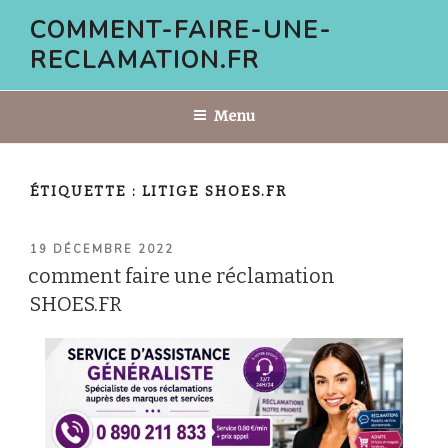
Aller
COMMENT-FAIRE-UNE-
au
RECLAMATION.FR
contenu
principal
Menu
ÉTIQUETTE :
LITIGE SHOES.FR
PUBLIÉ
19 DÉCEMBRE 2022
LE
comment faire une réclamation
SHOES.FR