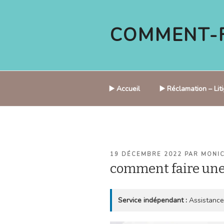
Aller
au
COMMENT-F
contenu
principal
▶️ Accueil
▶️ Réclamation – Li
PUBLIÉ
19 DÉCEMBRE 2022
PAR
MONI
LE
comment faire un
Service indépendant :
Assistance